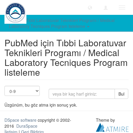
Geçiş
Yönle
PubMed Tıbbi Laboratuvar Teknikleri Programı / Medical
Laboratory Tecniques Program listeleme
PubMed için Tıbbi Laboratuvar
Teknikleri Programı / Medical
Laboratory Tecniques Program
listeleme
Bul
Üzgünüm, bu göz atma için sonuç yok.
DSpace software
copyright © 2002-
Theme by
2016
DuraSpace
İletişim
|
Geri Bildirim