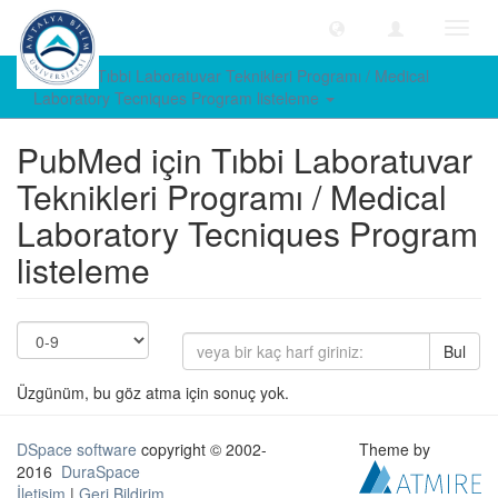
Geçiş
Yönle
PubMed Tıbbi Laboratuvar Teknikleri Programı / Medical
Laboratory Tecniques Program listeleme
PubMed için Tıbbi Laboratuvar
Teknikleri Programı / Medical
Laboratory Tecniques Program
listeleme
Bul
Üzgünüm, bu göz atma için sonuç yok.
DSpace software
copyright © 2002-
Theme by
2016
DuraSpace
İletişim
|
Geri Bildirim