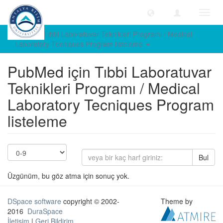
Geçiş
Yönle
PubMed Tıbbi Laboratuvar Teknikleri Programı / Medical
Laboratory Tecniques Program listeleme
PubMed için Tıbbi Laboratuvar
Teknikleri Programı / Medical
Laboratory Tecniques Program
listeleme
Bul
Üzgünüm, bu göz atma için sonuç yok.
DSpace software
copyright © 2002-
Theme by
2016
DuraSpace
İletişim
|
Geri Bildirim