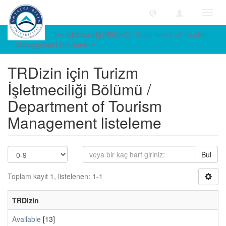
Geçiş
Yönle
TRDizin Turizm İşletmeciliği Bölümü / Department of Tourism
Management listeleme
TRDizin için Turizm
İşletmeciliği Bölümü /
Department of Tourism
Management listeleme
Bul
Toplam kayıt 1, listelenen: 1-1
TRDizin
Available
[13]