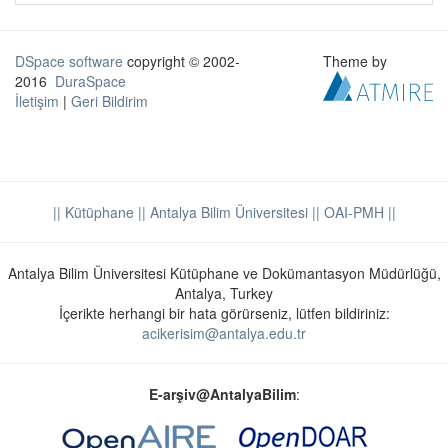
DSpace software
copyright © 2002-
Theme by
2016
DuraSpace
İletişim
|
Geri Bildirim
|| Kütüphane
|| Antalya Bilim Üniversitesi ||
OAI-PMH ||
Antalya Bilim Üniversitesi Kütüphane ve Dokümantasyon Müdürlüğü,
Antalya, Turkey
İçerikte herhangi bir hata görürseniz, lütfen bildiriniz:
acikerisim@antalya.edu.tr
E-arşiv@AntalyaBilim
: