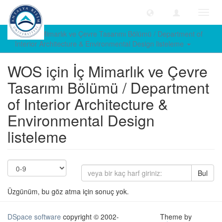
Geçiş
Yönle
WOS İç Mimarlık ve Çevre Tasarımı Bölümü / Department of
Interior Architecture & Environmental Design listeleme
WOS için İç Mimarlık ve Çevre
Tasarımı Bölümü / Department
of Interior Architecture &
Environmental Design
listeleme
Bul
Üzgünüm, bu göz atma için sonuç yok.
DSpace software
copyright © 2002-
Theme by