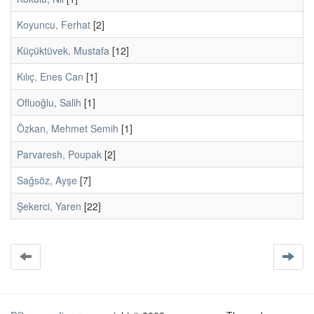
Koyuncu, Ferhat
[2]
Küçüktüvek, Mustafa
[12]
Kılıç, Enes Can
[1]
Ofluoğlu, Salih
[1]
Özkan, Mehmet Semih
[1]
Parvaresh, Poupak
[2]
Sağsöz, Ayşe
[7]
Şekerci, Yaren
[22]