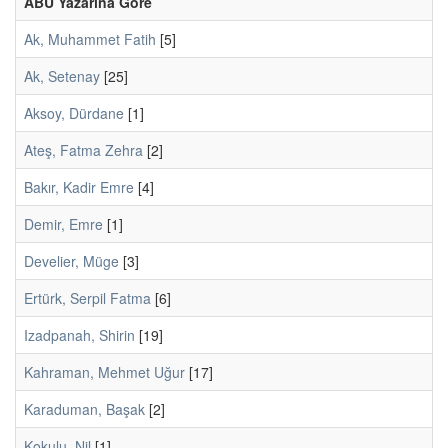
ABU Yazarına Göre
Ak, Muhammet Fatih
[5]
Ak, Setenay
[25]
Aksoy, Dürdane
[1]
Ateş, Fatma Zehra
[2]
Bakır, Kadir Emre
[4]
Demir, Emre
[1]
Develier, Müge
[3]
Ertürk, Serpil Fatma
[6]
Izadpanah, Shirin
[19]
Kahraman, Mehmet Uğur
[17]
Karaduman, Başak
[2]
Kokulu, Nil
[1]