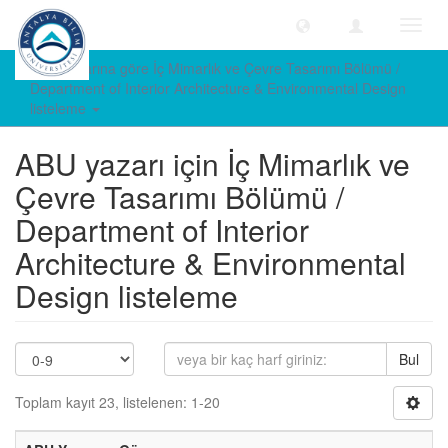
Geçiş
Yönle
ABU yazarına göre İç Mimarlık ve Çevre Tasarımı Bölümü /
Department of Interior Architecture & Environmental Design
listeleme
ABU yazarı için İç Mimarlık ve
Çevre Tasarımı Bölümü /
Department of Interior
Architecture & Environmental
Design listeleme
Bul
Toplam kayıt 23, listelenen: 1-20