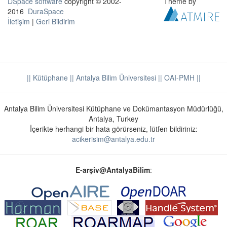
DSpace software
copyright © 2002-
Theme by
2016
DuraSpace
İletişim
|
Geri Bildirim
|| Kütüphane
|| Antalya Bilim Üniversitesi ||
OAI-PMH ||
Antalya Bilim Üniversitesi Kütüphane ve Dokümantasyon Müdürlüğü,
Antalya, Turkey
İçerikte herhangi bir hata görürseniz, lütfen bildiriniz:
acikerisim@antalya.edu.tr
E-arşiv@AntalyaBilim
: