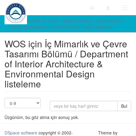
Geçiş
Yönle
WOS İç Mimarlık ve Çevre Tasarımı Bölümü / Department of
Interior Architecture & Environmental Design listeleme
WOS için İç Mimarlık ve Çevre
Tasarımı Bölümü / Department
of Interior Architecture &
Environmental Design
listeleme
Bul
Üzgünüm, bu göz atma için sonuç yok.
DSpace software
copyright © 2002-
Theme by