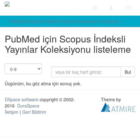
Geçiş
Yönle
PubMed Scopus İndeksli Yayınlar Koleksiyonu listeleme
PubMed için Scopus İndeksli
Yayınlar Koleksiyonu listeleme
Bul
Üzgünüm, bu göz atma için sonuç yok.
DSpace software
copyright © 2002-
Theme by
2016
DuraSpace
İletişim
|
Geri Bildirim