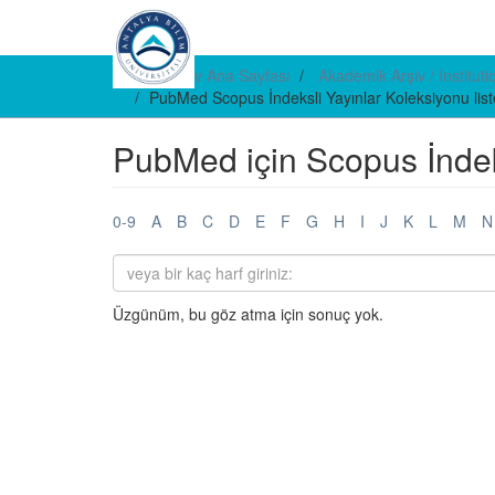
E-arşiv Ana Sayfası
Akademik Arşiv / Institut
PubMed Scopus İndeksli Yayınlar Koleksiyonu lis
PubMed için Scopus İndeks
0-9
A
B
C
D
E
F
G
H
I
J
K
L
M
N
Üzgünüm, bu göz atma için sonuç yok.