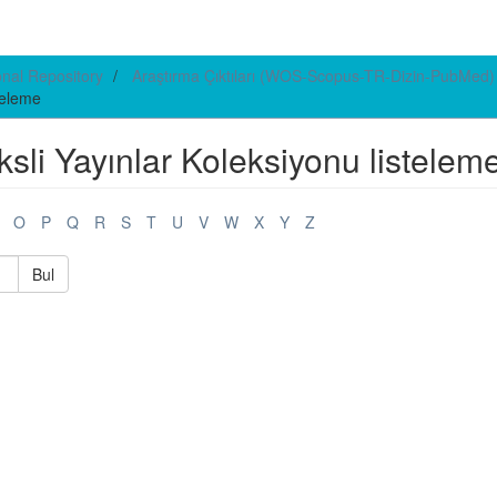
ional Repository
Araştırma Çıktıları (WOS-Scopus-TR-Dizin-PubMed)
teleme
li Yayınlar Koleksiyonu listelem
O
P
Q
R
S
T
U
V
W
X
Y
Z
Bul