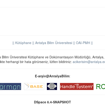
|| Kütüphane
|| Antalya Bilim Üniversitesi ||
OAI-PMH ||
a Bilim Üniversitesi Kütüphane ve Dokümantasyon Müdürlüğü, Antalya,
ikte herhangi bir hata görürseniz, lütfen bildiriniz:
acikerisim@antalya.ed
E-arşiv@AntalyaBilim
:
DSpace 6.4-SNAPSHOT