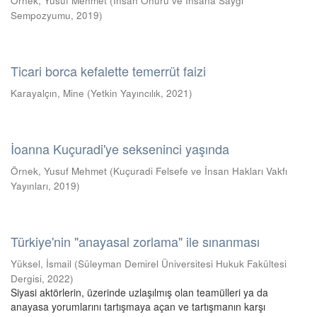
Örnek, Yusuf Mehmet
(
İnsan Onuru ve İnsana Saygı
Sempozyumu
,
2019
)
Ticari borca kefalette temerrüt faizi
Karayalçın, Mine
(
Yetkin Yayıncılık
,
2021
)
İoanna Kuçuradi'ye sekseninci yaşında
Örnek, Yusuf Mehmet
(
Kuçuradi Felsefe ve İnsan Hakları Vakfı
Yayınları
,
2019
)
Türkiye'nin "anayasal zorlama" ile sınanması
Yüksel, İsmail
(
Süleyman Demirel Üniversitesi Hukuk Fakültesi
Dergisi
,
2022
)
Siyasi aktörlerin, üzerinde uzlaşılmış olan teamülleri ya da
anayasa yorumlarını tartışmaya açan ve tartışmanın karşı