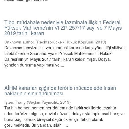
Tıbbi müdahale nedeniyle tazminata ilişkin Federal
Yüksek Mahkeme'nin VI ZR 257/17 sayı ve 7 Mayıs
2019 tarihli kararı
Unknown author
(
Rechtsbrücke / Hukuk Köprüsü
,
2019
)
Davacının temyize izin verilmemesi kararına karşı yönelttiği şikâyet
talebi üzerine Saarland Eyalet Yüksek Mahkemesi I. Hukuk
Dairesi’nin 31 Mayıs 2017 tarihli kararı kaldırılmıştır. Dosya,
yeniden duruşma yapılması ve ...
AİHM kararları ışığında terörle mücadelede insan
haklarının sınırlandırılması
İşten, İnanç
(
Seçkin Yayıncılık
,
2019
)
Tarihin hemen hemen her döneminde farklı şekillerde tezahür
eden terörizm olgusu, devlet düzeni, dolayısıyla toplumsal barış ve
buna bağlı olarak bireysel özgürlükler için tehdit olarak
görülmektedir. Bir yandan, silahlı ...