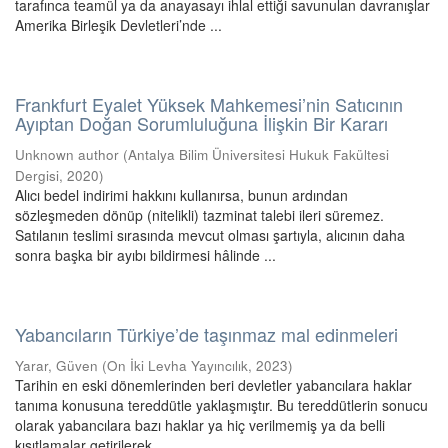
tarafınca teamül ya da anayasayı ihlal ettiği savunulan davranışlar
Amerika Birleşik Devletleri’nde ...
Frankfurt Eyalet Yüksek Mahkemesi’nin Satıcının
Ayıptan Doğan Sorumluluğuna İlişkin Bir Kararı
Unknown author
(
Antalya Bilim Üniversitesi Hukuk Fakültesi
Dergisi
,
2020
)
Alıcı bedel indirimi hakkını kullanırsa, bunun ardından
sözleşmeden dönüp (nitelikli) tazminat talebi ileri süremez.
Satılanın teslimi sırasında mevcut olması şartıyla, alıcının daha
sonra başka bir ayıbı bildirmesi hâlinde ...
Yabancıların Türkiye’de taşınmaz mal edinmeleri
Yarar, Güven
(
On İki Levha Yayıncılık
,
2023
)
Tarihin en eski dönemlerinden beri devletler yabancılara haklar
tanıma konusuna tereddütle yaklaşmıştır. Bu tereddütlerin sonucu
olarak yabancılara bazı haklar ya hiç verilmemiş ya da belli
kısıtlamalar getirilerek ...