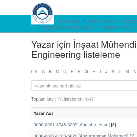
E-arşiv Ana Sayfası
Akademik Arşiv / Institut
İnşaat Mühendisliği Bölümü / Department of Civi
Yazar için İnşaat Mühendi
Engineering listeleme
0-9
A
B
C
D
E
F
G
H
I
J
K
L
M
N
Toplam kayıt 17, listelenen: 1-17
Yazar Adı
0000-0001-8748-6207 [Abutaha, Fuad]
[3]
0000-0002-0103-5622 [Abdurrahman Mohamed]
[1]