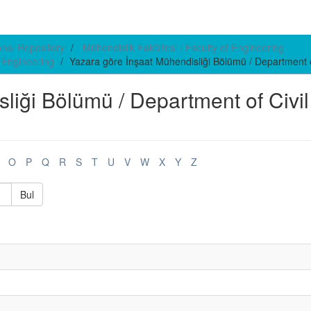
ional Repository
Mühendislik Fakültesi / Faculty of Engineering
l Engineering
Yazara göre İnşaat Mühendisliği Bölümü / Department of
sliği Bölümü / Department of Civil
O
P
Q
R
S
T
U
V
W
X
Y
Z
Bul