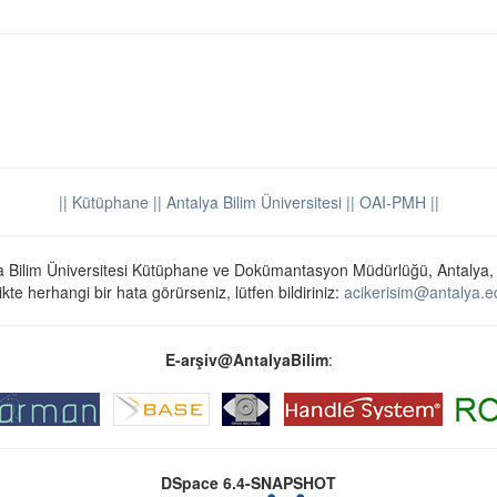
|| Kütüphane
|| Antalya Bilim Üniversitesi ||
OAI-PMH ||
a Bilim Üniversitesi Kütüphane ve Dokümantasyon Müdürlüğü, Antalya,
ikte herhangi bir hata görürseniz, lütfen bildiriniz:
acikerisim@antalya.ed
E-arşiv@AntalyaBilim
:
DSpace 6.4-SNAPSHOT