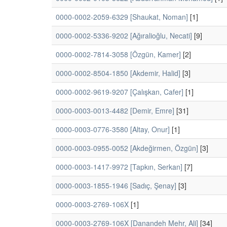
0000-0002-2059-6329 [Shaukat, Noman]
[1]
0000-0002-5336-9202 [Ağıralioğlu, Necati]
[9]
0000-0002-7814-3058 [Özgün, Kamer]
[2]
0000-0002-8504-1850 [Akdemir, Halid]
[3]
0000-0002-9619-9207 [Çalışkan, Cafer]
[1]
0000-0003-0013-4482 [Demir, Emre]
[31]
0000-0003-0776-3580 [Altay, Onur]
[1]
0000-0003-0955-0052 [Akdeğirmen, Özgün]
[3]
0000-0003-1417-9972 [Tapkın, Serkan]
[7]
0000-0003-1855-1946 [Sadıç, Şenay]
[3]
0000-0003-2769-106X
[1]
0000-0003-2769-106X [Danandeh Mehr, Ali]
[34]