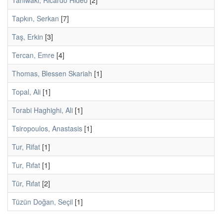
Taniwaki, Ricardo Hideo
[2]
Tapkın, Serkan
[7]
Taş, Erkin
[3]
Tercan, Emre
[4]
Thomas, Blessen Skariah
[1]
Topal, Ali
[1]
Torabi Haghighi, Ali
[1]
Tsiropoulos, Anastasis
[1]
Tur, Rifat
[1]
Tur, Rıfat
[1]
Tür, Rıfat
[2]
Tüzün Doğan, Seçil
[1]