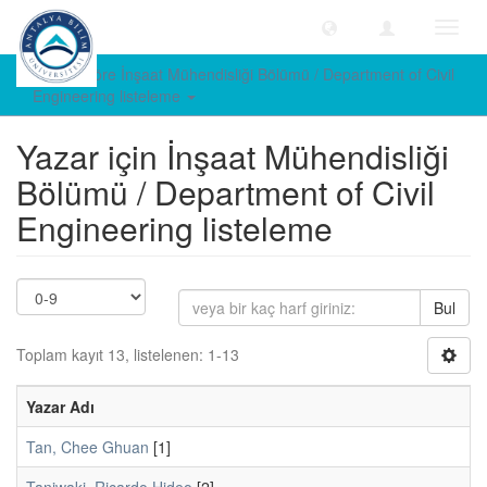
Geçiş
Yönle
Yazara göre İnşaat Mühendisliği Bölümü / Department of Civil
Engineering listeleme
Yazar için İnşaat Mühendisliği
Bölümü / Department of Civil
Engineering listeleme
Bul
Toplam kayıt 13, listelenen: 1-13
Yazar Adı
Tan, Chee Ghuan
[1]