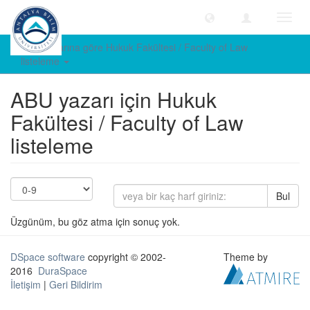
Geçiş
Yönle
ABU yazarına göre Hukuk Fakültesi / Faculty of Law
listeleme
ABU yazarı için Hukuk
Fakültesi / Faculty of Law
listeleme
Bul
Üzgünüm, bu göz atma için sonuç yok.
DSpace software
copyright © 2002-
Theme by
2016
DuraSpace
İletişim
|
Geri Bildirim