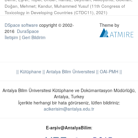
Doğan, Mehmet
;
Kandur, Muhammed Yusuf
(
11th Congress of
Toxicology in Developing Countries (CTDC11)
,
2021
)
DSpace software
copyright © 2002-
Theme by
2016
DuraSpace
İletişim
|
Geri Bildirim
|| Kütüphane
|| Antalya Bilim Üniversitesi ||
OAI-PMH ||
Antalya Bilim Üniversitesi Kütüphane ve Dokümantasyon Müdürlüğü,
Antalya, Turkey
İçerikte herhangi bir hata görürseniz, lütfen bildiriniz:
acikerisim@antalya.edu.tr
E-arşiv@AntalyaBilim
: