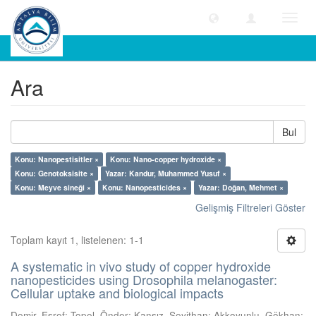
Geçiş
Yönle
Ara
Ara
Bul
Konu: Nanopestisitler ×
Konu: Nano-copper hydroxide ×
Konu: Genotoksisite ×
Yazar: Kandur, Muhammed Yusuf ×
Konu: Meyve sineği ×
Konu: Nanopesticides ×
Yazar: Doğan, Mehmet ×
Gelişmiş Filtreleri Göster
Toplam kayıt 1, listelenen: 1-1
A systematic in vivo study of copper hydroxide
nanopesticides using Drosophila melanogaster:
Cellular uptake and biological impacts
Demir, Eşref
;
Topel, Önder
;
Kansız, Seyithan
;
Akkoyunlu, Gökhan
;