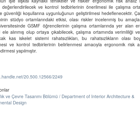
n işle ilişkisi kaynaklı tehlikeler ve riskler ergonomik risk analiz 
 değerlendirilecek ve kontrol tedbirlerinin önerilmesi ile çalışma ort
ve güvenliği koşullarına uygunluğunun geliştirilmesi hedeflenecektir. Ç
nin stüdyo ortamlarındaki etkisi, olası riskler incelenmiş bu amaçl
niversitesinde GSMF öğrencilerinin çalışma ortamlarında yer alan e
ri ele alınmış olup ortaya çıkabilecek, çalışma ortamında verimliliği ve 
acak kas iskelet sistemi rahatsızlıkları, bu rahatsızlıkların olası boy
mesi ve kontrol tedbirlerinin belirlenmesi amacıyla ergonomik risk a
dirmesi yapılmıştır.
dl.handle.net/20.500.12566/2249
onlar
lık ve Çevre Tasarımı Bölümü / Department of Interior Architecture &
mental Design