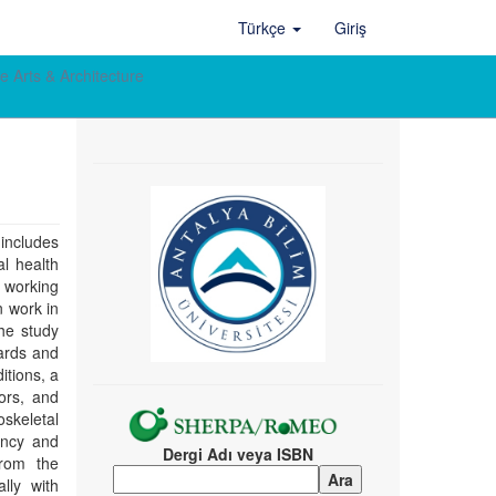
Türkçe
Giriş
e Arts & Architecture
includes
al health
 working
n work in
The study
ards and
itions, a
ors, and
skeletal
ency and
Dergi Adı veya ISBN
from the
lly with