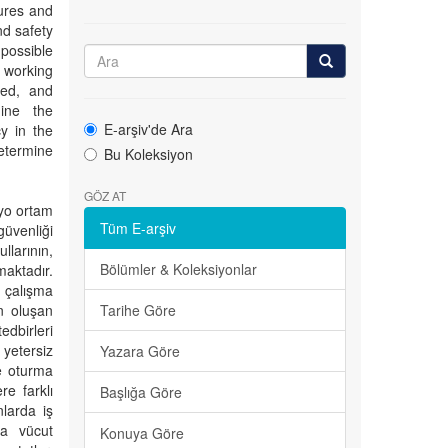
sures and
nd safety
 possible
 working
sed, and
ine the
E-arşiv'de Ara
cy in the
etermine
Bu Koleksiyon
GÖZ AT
dyo ortam
Tüm E-arşiv
güvenliği
llarının,
Bölümler & Koleksiyonlar
maktadır.
 çalışma
n oluşan
Tarihe Göre
edbirleri
yetersiz
Yazara Göre
ve oturma
re farklı
Başlığa Göre
larda iş
da vücut
Konuya Göre