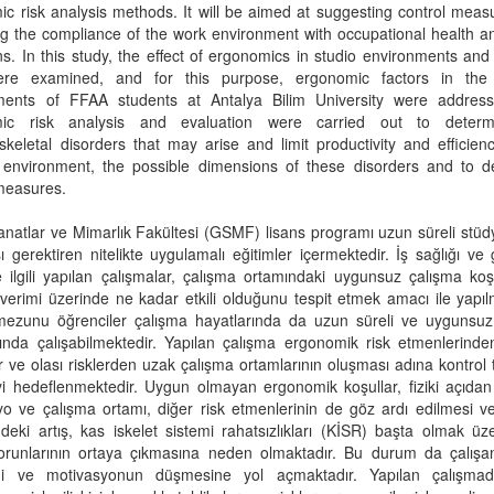
c risk analysis methods. It will be aimed at suggesting control mea
g the compliance of the work environment with occupational health a
ns. In this study, the effect of ergonomics in studio environments and
ere examined, and for this purpose, ergonomic factors in the
ments of FFAA students at Antalya Bilim University were addres
mic risk analysis and evaluation were carried out to determ
keletal disorders that may arise and limit productivity and efficien
 environment, the possible dimensions of these disorders and to d
 measures.
natlar ve Mimarlık Fakültesi (GSMF) lisans programı uzun süreli stü
ı gerektiren nitelikte uygulamalı eğitimler içermektedir. İş sağlığı ve 
e ilgili yapılan çalışmalar, çalışma ortamındaki uygunsuz çalışma koşu
verimi üzerinde ne kadar etkili olduğunu tespit etmek amacı ile yapıl
zunu öğrenciler çalışma hayatlarında da uzun süreli ve uygunsuz
ında çalışabilmektedir. Yapılan çalışma ergonomik risk etmenlerinde
er ve olası risklerden uzak çalışma ortamlarının oluşması adına kontrol t
 hedeflenmektedir. Uygun olmayan ergonomik koşullar, fiziki açıdan 
yo ve çalışma ortamı, diğer risk etmenlerinin de göz ardı edilmesi 
ndeki artış, kas iskelet sistemi rahatsızlıkları (KİSR) başta olmak üze
sorunlarının ortaya çıkmasına neden olmaktadır. Bu durum da çalışan
liği ve motivasyonun düşmesine yol açmaktadır. Yapılan çalışma