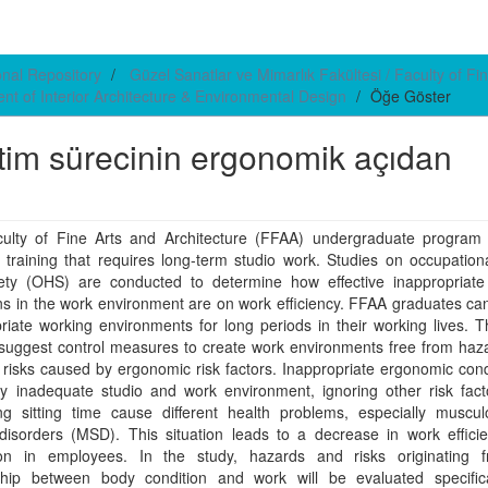
ional Repository
Güzel Sanatlar ve Mimarlık Fakültesi / Faculty of Fin
nt of Interior Architecture & Environmental Design
Öğe Göster
tim sürecinin ergonomik açıdan
ulty of Fine Arts and Architecture (FFAA) undergraduate program 
l training that requires long-term studio work. Studies on occupation
ety (OHS) are conducted to determine how effective inappropriate
ns in the work environment are on work efficiency. FFAA graduates ca
riate working environments for long periods in their working lives. 
 suggest control measures to create work environments free from haz
 risks caused by ergonomic risk factors. Inappropriate ergonomic cond
ly inadequate studio and work environment, ignoring other risk fact
ng sitting time cause different health problems, especially musculo
disorders (MSD). This situation leads to a decrease in work effici
ion in employees. In the study, hazards and risks originating 
nship between body condition and work will be evaluated specifica