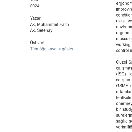
ergonomi
2024
improvin
conditio
Yazar
risks w
Ak, Muhammet Fatih
environ
Ak, Setenay
ergono
musculos
Üst veri
working
Tüm öğe kaydını göster
control
Güzel Sa
çalışmas
(İSG) il
çalışma 
GSMF me
ortamlar
tehlikel
önermeyi
bir stüd
süreleri
sağlık 
verimli