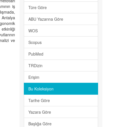
metotları
amının iş
Türe Göre
alışmada,
a Antalya
ABU Yazarına Göre
rgonomik
etkinliği
WOS
utlarının
nalizi ve
Scopus
PubMed
TRDizin
Erişim
Bu Koleksiyon
Tarihe Göre
Yazara Göre
Başlığa Göre