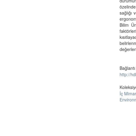
durumunu
özelinde
sağlığı 
ergonomi
Bilim Ü
faktörle
kısıtlay
belirlen
değerlen
Bağlantı
http://h
Koleksiy
İç Mimar
Environ