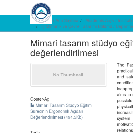
E-arşiv Ana Sayfası
Akademik Arşiv / Institut
İç Mimarlık ve Çevre Tasarımı Bölümü / Departme
Mimari tasarım stüdyo eği
değerlendirilmesi
The Fac
practica
and saf
conditio
inapprop
aims to
Göster/
Aç
possible
Mimari Tasarım Stüdyo Eğitim
physical
Sürecinin Ergonomik Açıdan
increasi
Değerlendirilmesi (494.5Kb)
system 
motivat
relatio
Tarih