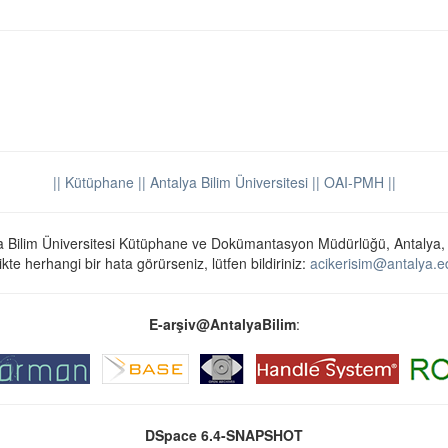
|| Kütüphane
|| Antalya Bilim Üniversitesi ||
OAI-PMH ||
a Bilim Üniversitesi Kütüphane ve Dokümantasyon Müdürlüğü, Antalya,
ikte herhangi bir hata görürseniz, lütfen bildiriniz:
acikerisim@antalya.ed
E-arşiv@AntalyaBilim
:
DSpace 6.4-SNAPSHOT