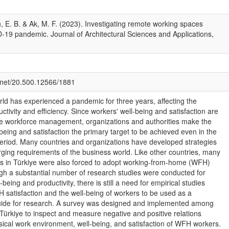
n, E. B. & Ak, M. F. (2023). Investigating remote working spaces
-19 pandemic. Journal of Architectural Sciences and Applications,
e.net/20.500.12566/1881
ld has experienced a pandemic for three years, affecting the
ctivity and efficiency. Since workers' well-being and satisfaction are
tive workforce management, organizations and authorities make the
being and satisfaction the primary target to be achieved even in the
riod. Many countries and organizations have developed strategies
ging requirements of the business world. Like other countries, many
s in Türkiye were also forced to adopt working-from-home (WFH)
ugh a substantial number of research studies were conducted for
-being and productivity, there is still a need for empirical studies
H satisfaction and the well-being of workers to be used as a
uide for research. A survey was designed and implemented among
ürkiye to inspect and measure negative and positive relations
ical work environment, well-being, and satisfaction of WFH workers.