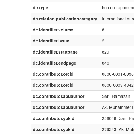
dc.type
info:eu-repo/sema
dc.relation.publicationcategory
International pub
dc.identifier.volume
8
dc.identifier.issue
2
dc.identifier.startpage
829
dc.identifier.endpage
846
dc.contributor.orcid
0000-0001-8936-
dc.contributor.orcid
0000-0003-4342
dc.contributor.abuauthor
Sarı, Ramazan
dc.contributor.abuauthor
Ak, Muhammet F
dc.contributor.yokid
258048 [Sarı, R
dc.contributor.yokid
279243 [Ak, Muh