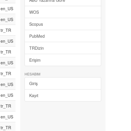
ABU Yazarına Göre
en_US
WOS
en_US
Scopus
tr_TR
PubMed
en_US
TRDizin
tr_TR
Erişim
en_US
tr_TR
HESABIM
Giriş
en_US
en_US
Kayıt
tr_TR
en_US
tr_TR