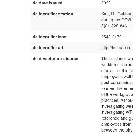
dc.date.issued
2023
dc.identifier.citation
Sarı, R., Çalışka
during the COVID
8(2), 829-846.
dc.identifier.issn
2548-0170
dc.identifier.uri
http://hdl.handl
dc.description.abstract
The business wor
workforce's produ
crucial to effec
employee's well-
post-pandemic pe
to meet the emer
of the workgroup
practices. Altho
investigating well
investigating WF
reference and g
employees from T
between the phys