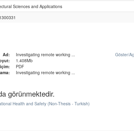
tectural Sciences and Applications
1300331
Ad:
Investigating remote working ...
Göster/
A
oyut:
1.408Mb
içim:
PDF
lama:
Investigating remote working ...
da görünmektedir.
pational Health and Safety (Non-Thesis - Turkish)