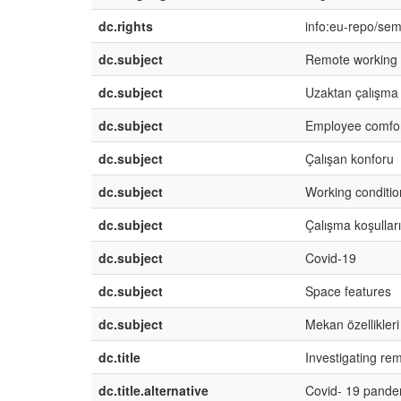
dc.rights
info:eu-repo/se
dc.subject
Remote working
dc.subject
Uzaktan çalışma
dc.subject
Employee comfo
dc.subject
Çalışan konforu
dc.subject
Working conditio
dc.subject
Çalışma koşulları
dc.subject
Covid-19
dc.subject
Space features
dc.subject
Mekan özellikleri
dc.title
Investigating r
dc.title.alternative
Covid- 19 pandem