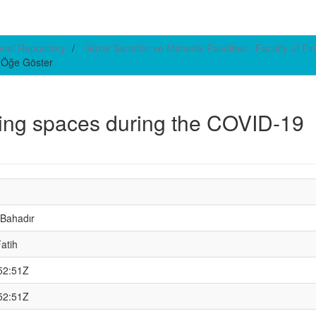
ional Repository
Güzel Sanatlar ve Mimarlık Fakültesi / Faculty of Fin
Öğe Göster
king spaces during the COVID-19
 Bahadır
atih
52:51Z
52:51Z