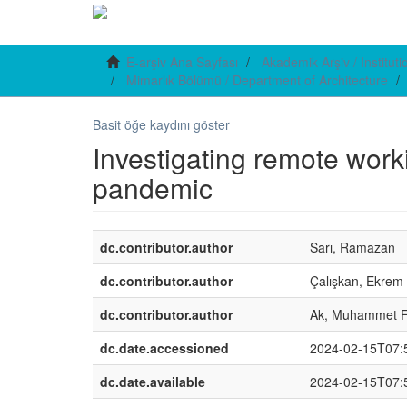
E-arşiv Ana Sayfası
Akademik Arşiv / Institut
Mimarlık Bölümü / Department of Architecture
Basit öğe kaydını göster
Investigating remote wor
pandemic
dc.contributor.author
Sarı, Ramazan
dc.contributor.author
Çalışkan, Ekrem
dc.contributor.author
Ak, Muhammet F
dc.date.accessioned
2024-02-15T07:
dc.date.available
2024-02-15T07: