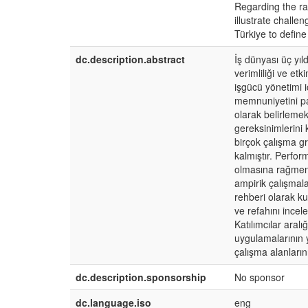
Regarding the ran
illustrate challe
Türkiye to defin
dc.description.abstract
İş dünyası üç yı
verimliliği ve etk
işgücü yönetimi i
memnuniyetini pa
olarak belirlemek
gereksinimlerini k
birçok çalışma 
kalmıştır. Perfor
olmasına rağmen,
ampirik çalışmala
rehberi olarak k
ve refahını incel
Katılımcılar aralı
uygulamalarının y
çalışma alanlarını
dc.description.sponsorship
No sponsor
dc.language.iso
eng