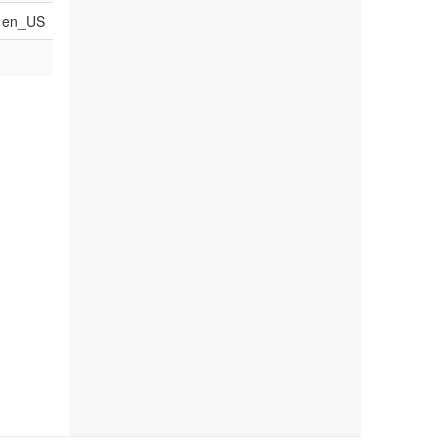
en_US
ç