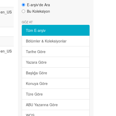
E-arşiv'de Ara
Bu Koleksiyon
en_US
GÖZ AT
Tüm E-arşiv
Bölümler & Koleksiyonlar
en_US
Tarihe Göre
Yazara Göre
Başlığa Göre
Konuya Göre
Türe Göre
ABU Yazarına Göre
WOS