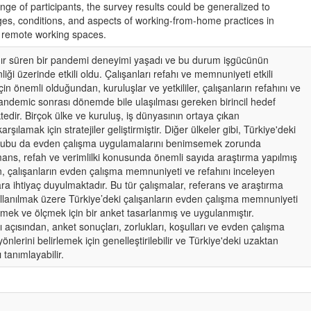
ge of participants, the survey results could be generalized to
nges, conditions, and aspects of working-from-home practices in
e remote working spaces.
ldır süren bir pandemi deneyimi yaşadı ve bu durum işgücünün
inliği üzerinde etkili oldu. Çalışanları refahı ve memnuniyeti etkili
çin önemli olduğundan, kuruluşlar ve yetkililer, çalışanların refahını ve
ndemic sonrası dönemde bile ulaşılması gereken birincil hedef
tedir. Birçok ülke ve kuruluş, iş dünyasının ortaya çıkan
arşılamak için stratejiler geliştirmiştir. Diğer ülkeler gibi, Türkiye'deki
grubu da evden çalışma uygulamalarını benimsemek zorunda
mans, refah ve verimlilki konusunda önemli sayıda araştırma yapılmış
 çalışanların evden çalışma memnuniyeti ve refahını inceleyen
ra ihtiyaç duyulmaktadır. Bu tür çalışmalar, referans ve araştırma
ullanılmak üzere Türkiye’deki çalışanların evden çalışma memnuniyeti
emek ve ölçmek için bir anket tasarlanmış ve uygulanmıştır.
ğı açısından, anket sonuçları, zorlukları, koşulları ve evden çalışma
önlerini belirlemek için genelleştirilebilir ve Türkiye'deki uzaktan
 tanımlayabilir.