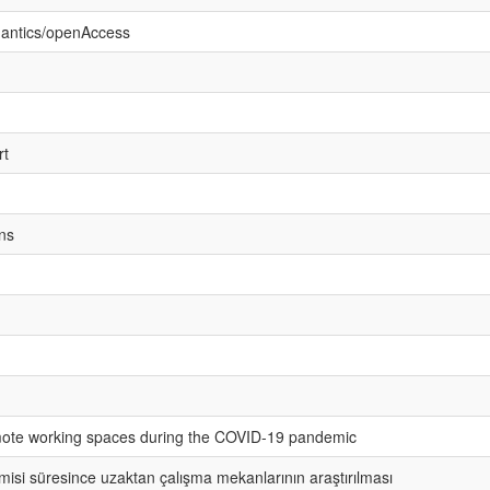
mantics/openAccess
rt
ns
emote working spaces during the COVID-19 pandemic
isi süresince uzaktan çalışma mekanlarının araştırılması