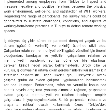
implemented among employees from Türkiye to inspect and
measure negative and positive relations between the physical
work environment, well-being, and satisfaction of WFH workers.
Regarding the range of participants, the survey results could be
generalized to illustrate challenges, conditions, and aspects of
working-from-home practices in Türkiye to define remote working
spaces.
İş dünyası üç yıldır süren bir pandemi deneyimi yaşadı ve bu
durum işgücünün verimliliği ve etkinliği üzerinde etkili oldu.
Çalışanları refahı ve memnuniyeti etkili işgücü yönetimi için önemli
olduğundan, kuruluşlar ve yetkililer, çalışanların refahını ve
memnuniyetini pandemic sonrası dönemde bile ulaşılması
gereken birincil hedef olarak belirlemektedir. Birçok ülke ve
kuruluş, iş dünyasının ortaya çıkan gereksinimlerini karşılamak için
stratejiler geliştirmiştir. Diğer ülkeler gibi, Türkiye'deki birçok
çalışma grubu da evden çalışma uygulamalarını benimsemek
zorunda kalmıştır. Performans, refah ve verimlilki konusunda
önemli sayıda araştırma yapılmış olmasına rağmen, çalışanların
evden çalışma memnuniyeti ve refahını inceleyen ampirik
çalışmalara ihtiyaç duyulmaktadır. Bu tür çalışmalar, referans ve
araştırma rehberi olarak kullanılmak üzere Türkiye’deki
çalışanların evden çalışma memnuniyeti ve refahını incelemek ve