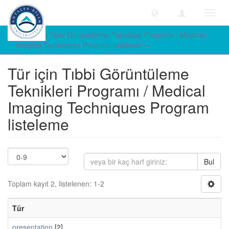
Geçiş
Yönle
Türe göre Tıbbi Görüntüleme Teknikleri Programı / Medical
Imaging Techniques Program listeleme
Tür için Tıbbi Görüntüleme
Teknikleri Programı / Medical
Imaging Techniques Program
listeleme
Bul
Toplam kayıt 2, listelenen: 1-2
Tür
presentation
[2]