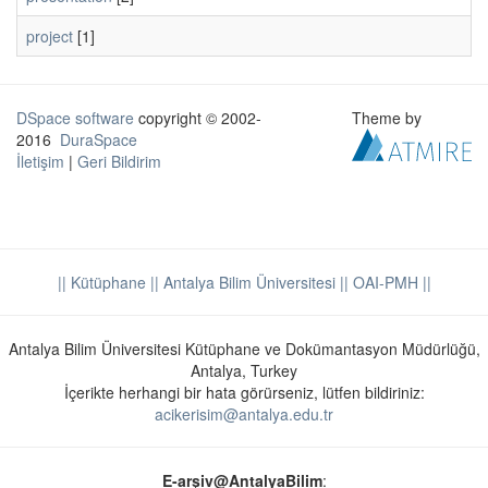
project
[1]
DSpace software
copyright © 2002-
Theme by
2016
DuraSpace
İletişim
|
Geri Bildirim
|| Kütüphane
|| Antalya Bilim Üniversitesi ||
OAI-PMH ||
Antalya Bilim Üniversitesi Kütüphane ve Dokümantasyon Müdürlüğü,
Antalya, Turkey
İçerikte herhangi bir hata görürseniz, lütfen bildiriniz:
acikerisim@antalya.edu.tr
E-arşiv@AntalyaBilim
: