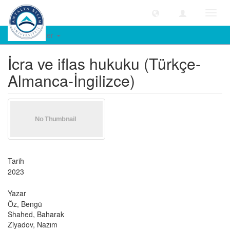
Geçiş
Yönle
Öğe Göster
İcra ve iflas hukuku (Türkçe-
Almanca-İngilizce)
Tarih
2023
Yazar
Öz, Bengü
Shahed, Baharak
Ziyadov, Nazım