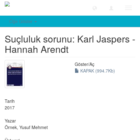
Geçiş
Yönle
Öğe Göster
Suçluluk sorunu: Karl Jaspers -
Hannah Arendt
Göster/
Aç
KAPAK (994.7Kb)
Tarih
2017
Yazar
Örnek, Yusuf Mehmet