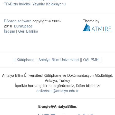
TR-Dizin İndeksli Yayınlar Koleksiyonu
DSpace software
copyright © 2002-
Theme by
2016
DuraSpace
İletişim
|
Geri Bildirim
|| Kütüphane
|| Antalya Bilim Üniversitesi ||
OAI-PMH ||
Antalya Bilim Üniversitesi Kütüphane ve Dokümantasyon Müdürlüğü,
Antalya, Turkey
İçerikte herhangi bir hata görürseniz, lütfen bildiriniz:
acikerisim@antalya.edu.tr
E-arşiv@AntalyaBilim
: