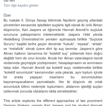
Üst veri
Tüm öğe kaydını göster
Özet
Bu makale II. Dünya Savaşı bitiminde Nazilerin geçmiş yıllardaki
yönetimleri esnasında işledikleri suçlarla ilgili olarak iki ünlü Alman
düşünürün, Karl Jaspers ve öğrencisi Hannah Arendt’in suçluluk
sorununa yaklaşımlarını irdelemektedir. Jaspers 1946 yılında
Heidelberg Üniversitesi’nin yeniden açılmasıyla birlikte “Suçluluk
Sorunu” başlıklı tarihe geçen dersinde “hukuki”, “siyasal”, “ahlaki”
ve “metafizik” olmak üzere dört tip suç tanımlar. Jaspers’e göre
Alman halkının tamamına bir “kolektif suç” yüklemek hem doğru
değildir hem de onur kırıcıdır. Ancak her Alman vatandaşının kendi
vicdanında geçmişiyle yüzleşmesini, hesaplaşmasını ve arınmasını
talep eder. Hannah Arendt ise kolektif suçu reddetmekle birlikte
“kolektif sorumluluk” kavramından yola çıkarak, aynı toplum içinde
bir arada yaşayan insanların bu sorumluluktan
kaçınamayacaklarını yazmaktadır. Her iki düşünür de ortak
sorumluluk bilinci nedeniyle toplumların, atalarının işlediği suçları
üstlenmek zorunda olduklarını iddia etmektedirler.
This article explores the different approaches of two prominent
German thinkers, namely Karl Jaspers and his student Hannah