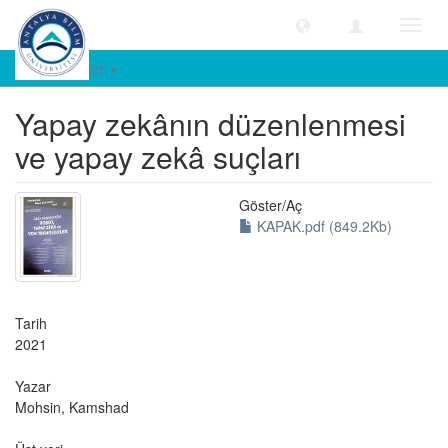
Geçiş
Yönle
Öğe Göster
Yapay zekânın düzenlenmesi
ve yapay zekâ suçları
Göster/
Aç
KAPAK.pdf (849.2Kb)
Tarih
2021
Yazar
Mohsin, Kamshad