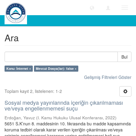
Geçiş
Yönle
Ara
Ara
Bul
Konu: İnternet ×
Mevcut Dosya(lar): false ×
Gelişmiş Filtreleri Göster
Toplam kayıt 2, listelenen: 1-2
Sosyal medya yayınlarında içeriğin çıkarılmaması
ve/veya engellenmemesi suçu
Erdoğan, Yavuz
(
I. Kamu Hukuku Ulusal Konferansı
,
2022
)
5651 S.K’nun 8. maddesinin 10. fıkrasında bu madde kapsamında
koruma tedbiri olarak karar verilen içeriğin çıkarılması ve/veya
erişimin engellenmesi kararının yerine getirilmemesi hali suç