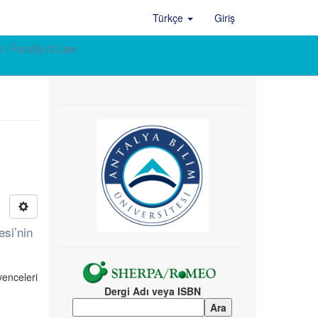
Türkçe
Giriş
 / Faculty of Law
si’nin
venceleri
Dergi Adı veya ISBN