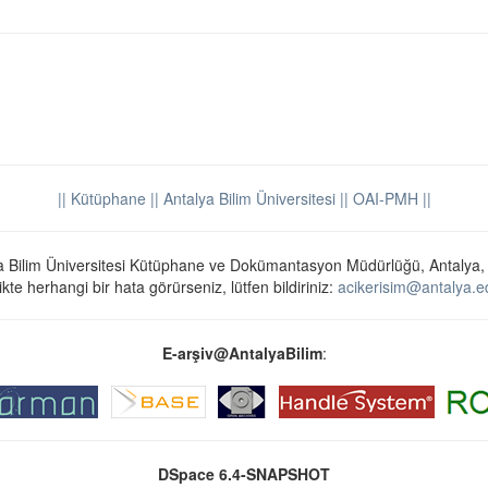
|| Kütüphane
|| Antalya Bilim Üniversitesi ||
OAI-PMH ||
a Bilim Üniversitesi Kütüphane ve Dokümantasyon Müdürlüğü, Antalya,
ikte herhangi bir hata görürseniz, lütfen bildiriniz:
acikerisim@antalya.ed
E-arşiv@AntalyaBilim
:
DSpace 6.4-SNAPSHOT