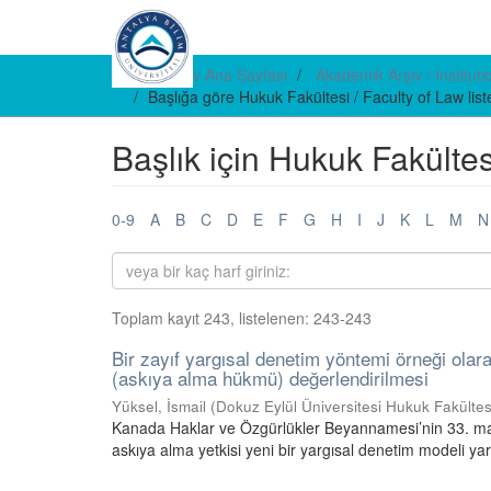
E-arşiv Ana Sayfası
Akademik Arşiv / Institut
Başlığa göre Hukuk Fakültesi / Faculty of Law lis
Başlık için Hukuk Fakültes
0-9
A
B
C
D
E
F
G
H
I
J
K
L
M
N
Toplam kayıt 243, listelenen: 243-243
Bir zayıf yargısal denetim yöntemi örneği ol
(askıya alma hükmü) değerlendirilmesi
Yüksel, İsmail
(
Dokuz Eylül Üniversitesi Hukuk Fakültes
Kanada Haklar ve Özgürlükler Beyannamesi’nin 33. mad
askıya alma yetkisi yeni bir yargısal denetim modeli 