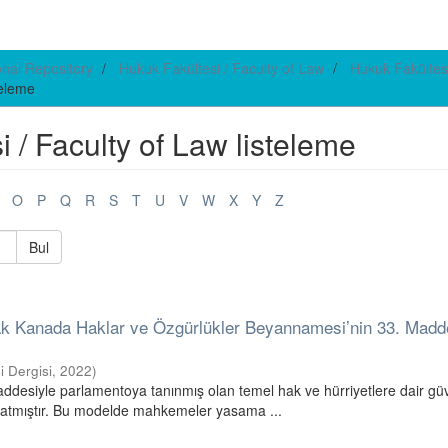
ional Repository
Hukuk Fakültesi / Faculty of Law
Hukuk Fakültesi
teleme
i / Faculty of Law listeleme
O
P
Q
R
S
T
U
V
W
X
Y
Z
Bul
arak Kanada Haklar ve Özgürlükler Beyannamesi’nin 33. Madde
i Dergisi
,
2022
)
desiyle parlamentoya tanınmış olan temel hak ve hürriyetlere dair gü
yaratmıştır. Bu modelde mahkemeler yasama ...