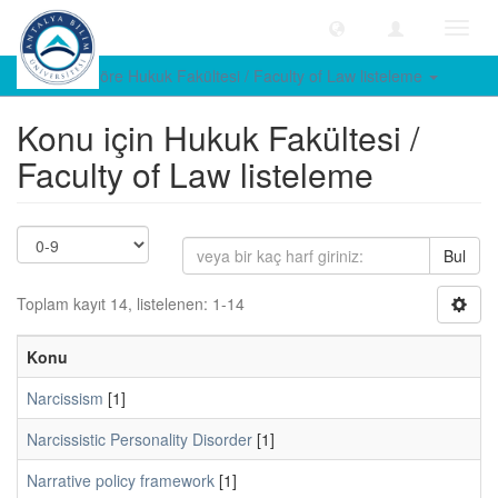
Geçiş
Yönle
Konuya göre Hukuk Fakültesi / Faculty of Law listeleme
Konu için Hukuk Fakültesi /
Faculty of Law listeleme
Bul
Toplam kayıt 14, listelenen: 1-14
Konu
Narcissism
[1]
Narcissistic Personality Disorder
[1]
Narrative policy framework
[1]