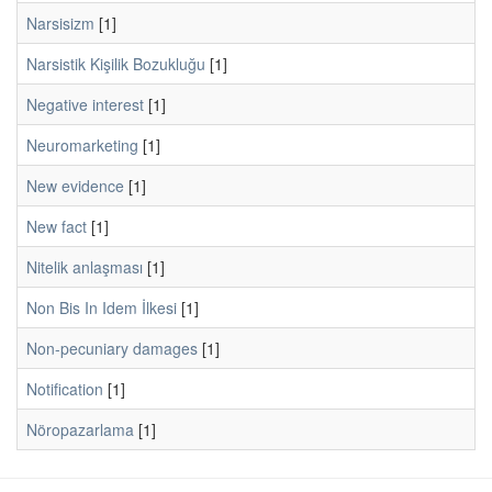
Narsisizm
[1]
Narsistik Kişilik Bozukluğu
[1]
Negative interest
[1]
Neuromarketing
[1]
New evidence
[1]
New fact
[1]
Nitelik anlaşması
[1]
Non Bis In Idem İlkesi
[1]
Non-pecuniary damages
[1]
Notification
[1]
Nöropazarlama
[1]