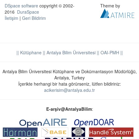
DSpace software
copyright © 2002-
Theme by
2016
DuraSpace
İletişim
|
Geri Bildirim
|| Kütüphane
|| Antalya Bilim Üniversitesi ||
OAI-PMH ||
Antalya Bilim Üniversitesi Kütüphane ve Dokümantasyon Müdürlüğü,
Antalya, Turkey
İçerikte herhangi bir hata görürseniz, lütfen bildiriniz:
acikerisim@antalya.edu.tr
E-arşiv@AntalyaBilim
: