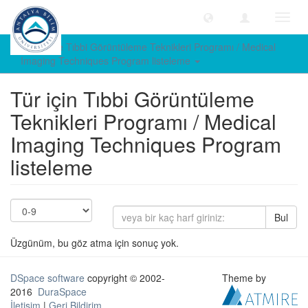
Geçiş
Yönle
Türe göre Tıbbi Görüntüleme Teknikleri Programı / Medical
Imaging Techniques Program listeleme
Tür için Tıbbi Görüntüleme
Teknikleri Programı / Medical
Imaging Techniques Program
listeleme
Bul
Üzgünüm, bu göz atma için sonuç yok.
DSpace software
copyright © 2002-
Theme by
2016
DuraSpace
İletişim
|
Geri Bildirim