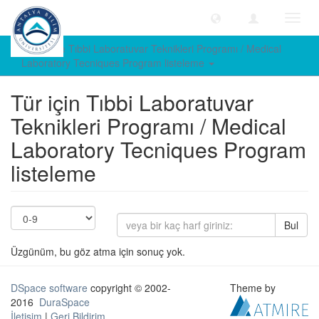
Geçiş
Yönle
Türe göre Tıbbi Laboratuvar Teknikleri Programı / Medical
Laboratory Tecniques Program listeleme
Tür için Tıbbi Laboratuvar
Teknikleri Programı / Medical
Laboratory Tecniques Program
listeleme
Bul
Üzgünüm, bu göz atma için sonuç yok.
DSpace software
copyright © 2002-
Theme by
2016
DuraSpace
İletişim
|
Geri Bildirim