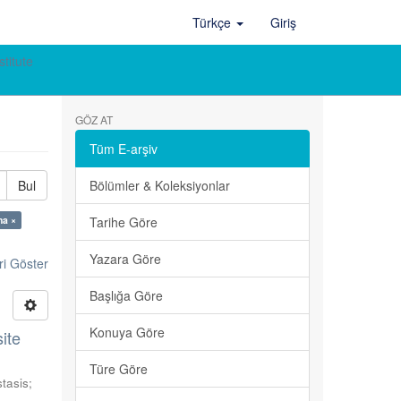
Türkçe
Giriş
titute
GÖZ AT
Tüm E-arşiv
Bul
Bölümler & Koleksiyonlar
ma ×
Tarihe Göre
Yazara Göre
ri Göster
Başlığa Göre
Konuya Göre
ite
Türe Göre
stasis
;