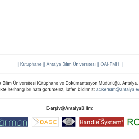
|| Kütüphane
|| Antalya Bilim Üniversitesi ||
OAI-PMH ||
a Bilim Üniversitesi Kütüphane ve Dokümantasyon Müdürlüğü, Antalya,
ikte herhangi bir hata görürseniz, lütfen bildiriniz:
acikerisim@antalya.ed
E-arşiv@AntalyaBilim
: