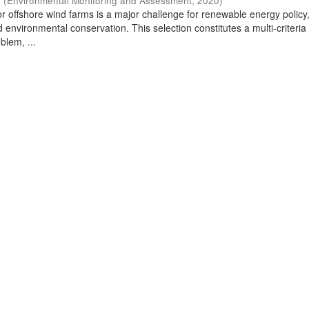
h
(
Environmental Monitoring and Assessment
,
2020
)
or offshore wind farms is a major challenge for renewable energy policy
d environmental conservation. This selection constitutes a multi-criteria
blem, ...