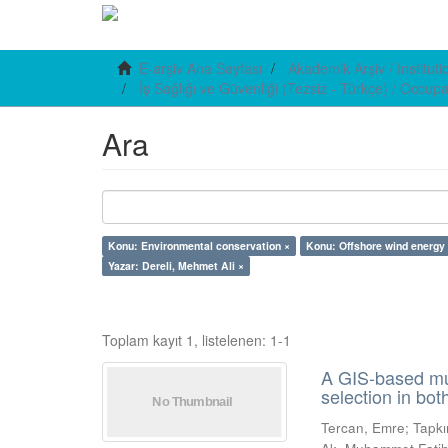
E-arşiv Ana Sayfası
Akademik Arşiv / Institut
İş Sağlığı ve Güvenliği (Tezsiz - Türkçe) / Occup
Ara
Konu: Environmental conservation ×
Konu: Offshore wind energy
Yazar: Dereli, Mehmet Ali ×
Toplam kayıt 1, listelenen: 1-1
A GIS-based mul
selection in bo
Tercan, Emre
;
Tapkı