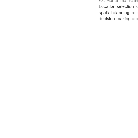
Ak, Muhammet Fati
Location selection f
spatial planning, an
decision-making pro