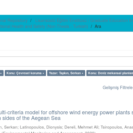
ional Repository
Lisansüstü Eğitim Enstitüsü / Graduate Education Ins
ational Health and Safety (Non-Thesis - Turkish)
Ara
 ×
Konu: Çevresel koruma ×
Yazar: Tapkın, Serkan ×
Konu: Deniz mekansal planla
Gelişmiş Filtrele
ti-criteria model for offshore wind energy power plants s
th sides of the Aegean Sea
n, Serkan
;
Latinopoulos, Dionysis
;
Dereli, Mehmet Ali
;
Tsiropoulos, Ana