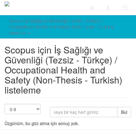
Geçiş
Yönle
Scopus İş Sağlığı ve Güvenliği (Tezsiz - Türkçe) /
Occupational Health and Safety (Non-Thesis - Turkish)
listeleme
Scopus için İş Sağlığı ve
Güvenliği (Tezsiz - Türkçe) /
Occupational Health and
Safety (Non-Thesis - Turkish)
listeleme
Bul
Üzgünüm, bu göz atma için sonuç yok.