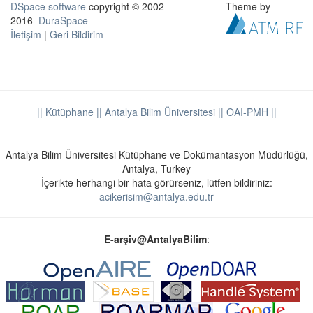
DSpace software
copyright © 2002-
Theme by
2016
DuraSpace
İletişim
|
Geri Bildirim
|| Kütüphane
|| Antalya Bilim Üniversitesi ||
OAI-PMH ||
Antalya Bilim Üniversitesi Kütüphane ve Dokümantasyon Müdürlüğü,
Antalya, Turkey
İçerikte herhangi bir hata görürseniz, lütfen bildiriniz:
acikerisim@antalya.edu.tr
E-arşiv@AntalyaBilim
: