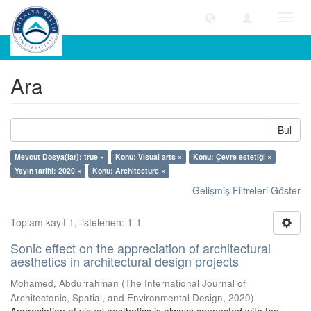
Geçiş
Yönle
Ara
Ara
Bul
Mevcut Dosya(lar): true ×
Konu: Visual arts ×
Konu: Çevre estetiği ×
Yayın tarihi: 2020 ×
Konu: Architecture ×
Gelişmiş Filtreleri Göster
Toplam kayıt 1, listelenen: 1-1
Sonic effect on the appreciation of architectural
aesthetics in architectural design projects
Mohamed, Abdurrahman
(
The International Journal of
Architectonic, Spatial, and Environmental Design
,
2020
)