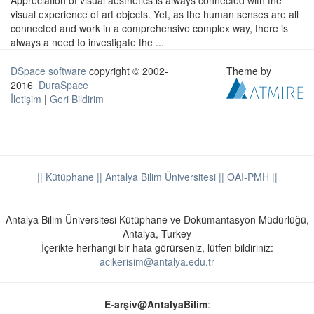
Appreciation of visual aesthetics is always connected with the
visual experience of art objects. Yet, as the human senses are all
connected and work in a comprehensive complex way, there is
always a need to investigate the ...
DSpace software
copyright © 2002-
Theme by
2016
DuraSpace
İletişim
|
Geri Bildirim
|| Kütüphane
|| Antalya Bilim Üniversitesi ||
OAI-PMH ||
Antalya Bilim Üniversitesi Kütüphane ve Dokümantasyon Müdürlüğü,
Antalya, Turkey
İçerikte herhangi bir hata görürseniz, lütfen bildiriniz:
acikerisim@antalya.edu.tr
E-arşiv@AntalyaBilim
: