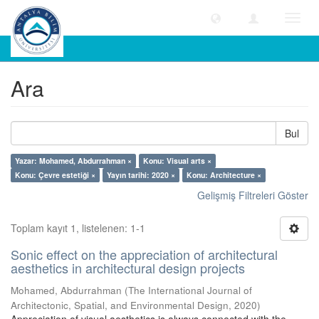
Geçiş
Yönle
Ara
Ara
Bul
Yazar: Mohamed, Abdurrahman ×
Konu: Visual arts ×
Konu: Çevre estetiği ×
Yayın tarihi: 2020 ×
Konu: Architecture ×
Gelişmiş Filtreleri Göster
Toplam kayıt 1, listelenen: 1-1
Sonic effect on the appreciation of architectural
aesthetics in architectural design projects
Mohamed, Abdurrahman
(
The International Journal of
Architectonic, Spatial, and Environmental Design
,
2020
)