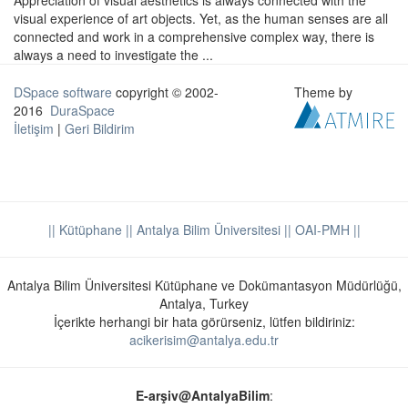
Appreciation of visual aesthetics is always connected with the
visual experience of art objects. Yet, as the human senses are all
connected and work in a comprehensive complex way, there is
always a need to investigate the ...
DSpace software
copyright © 2002-
Theme by
2016
DuraSpace
İletişim
|
Geri Bildirim
|| Kütüphane
|| Antalya Bilim Üniversitesi ||
OAI-PMH ||
Antalya Bilim Üniversitesi Kütüphane ve Dokümantasyon Müdürlüğü,
Antalya, Turkey
İçerikte herhangi bir hata görürseniz, lütfen bildiriniz:
acikerisim@antalya.edu.tr
E-arşiv@AntalyaBilim
: