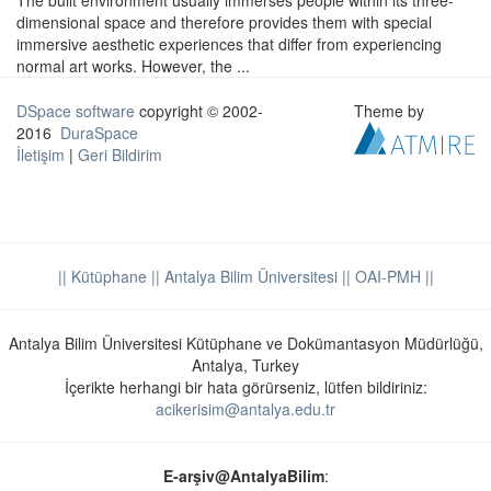
The built environment usually immerses people within its three-
dimensional space and therefore provides them with special
immersive aesthetic experiences that differ from experiencing
normal art works. However, the ...
DSpace software
copyright © 2002-
Theme by
2016
DuraSpace
İletişim
|
Geri Bildirim
|| Kütüphane
|| Antalya Bilim Üniversitesi ||
OAI-PMH ||
Antalya Bilim Üniversitesi Kütüphane ve Dokümantasyon Müdürlüğü,
Antalya, Turkey
İçerikte herhangi bir hata görürseniz, lütfen bildiriniz:
acikerisim@antalya.edu.tr
E-arşiv@AntalyaBilim
: