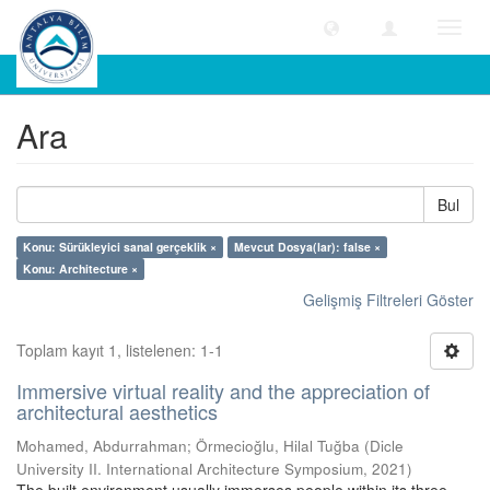
Geçiş
Yönle
Ara
Ara
Bul
Konu: Sürükleyici sanal gerçeklik ×
Mevcut Dosya(lar): false ×
Konu: Architecture ×
Gelişmiş Filtreleri Göster
Toplam kayıt 1, listelenen: 1-1
Immersive virtual reality and the appreciation of
architectural aesthetics
Mohamed, Abdurrahman
;
Örmecioğlu, Hilal Tuğba
(
Dicle
University II. International Architecture Symposium
,
2021
)