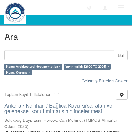
Geçiş
Yönle
Ara
Ara
Bul
Konu: Architectural documentation ×
Yayın tarihi: [2020 TO 2025] ×
Konu: Koruma ×
Gelişmiş Filtreleri Göster
Toplam kayıt 1, listelenen: 1-1
Ankara / Nallıhan / Bağlıca Köyü kırsal alan ve
geleneksel konut mimarisinin incelenmesi
Bölükbaş Dayı, Esin
;
Hersek, Can Mehmet
(
TMMOB Mimarlar
Odası
,
2025
)