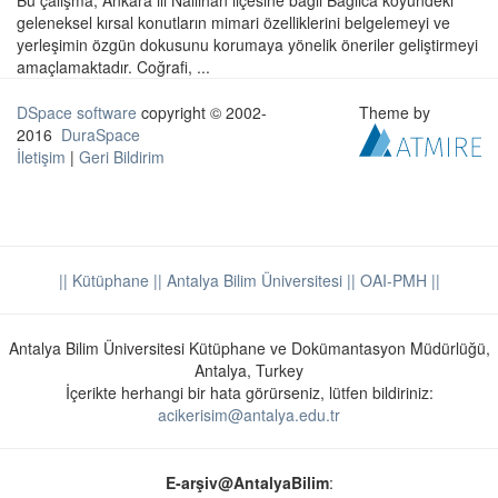
Bu çalışma, Ankara ili Nallıhan ilçesine bağlı Bağlıca köyündeki
geleneksel kırsal konutların mimari özelliklerini belgelemeyi ve
yerleşimin özgün dokusunu korumaya yönelik öneriler geliştirmeyi
amaçlamaktadır. Coğrafi, ...
DSpace software
copyright © 2002-
Theme by
2016
DuraSpace
İletişim
|
Geri Bildirim
|| Kütüphane
|| Antalya Bilim Üniversitesi ||
OAI-PMH ||
Antalya Bilim Üniversitesi Kütüphane ve Dokümantasyon Müdürlüğü,
Antalya, Turkey
İçerikte herhangi bir hata görürseniz, lütfen bildiriniz:
acikerisim@antalya.edu.tr
E-arşiv@AntalyaBilim
: