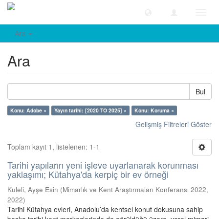
Geçiş
Yönle
Ara
Ara
Bul
Konu: Adobe ×
Yayın tarihi: [2020 TO 2025] ×
Konu: Koruma ×
Gelişmiş Filtreleri Göster
Toplam kayıt 1, listelenen: 1-1
Tarihi yapıların yeni işleve uyarlanarak korunması
yaklaşımı; Kütahya'da kerpiç bir ev örneği
Kuleli, Ayşe Esin
(
Mimarlık ve Kent Araştırmaları Konferansı 2022
,
2022
)
Tarihi Kütahya evleri, Anadolu’da kentsel konut dokusuna sahip