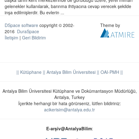
başka tarihi kent merkezlerinde de görüldüğü üzere, yerel mimari
gelenekler kullanılarak, barınma ihtiyacına cevap verecek şekilde
inşa edilmişlerdir. Bu evlerin ...
DSpace software
copyright © 2002-
Theme by
2016
DuraSpace
İletişim
|
Geri Bildirim
|| Kütüphane
|| Antalya Bilim Üniversitesi ||
OAI-PMH ||
Antalya Bilim Üniversitesi Kütüphane ve Dokümantasyon Müdürlüğü,
Antalya, Turkey
İçerikte herhangi bir hata görürseniz, lütfen bildiriniz:
acikerisim@antalya.edu.tr
E-arşiv@AntalyaBilim
: