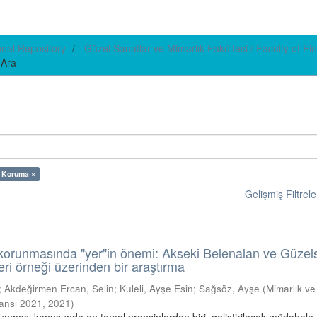
ional Repository
Güzel Sanatlar ve Mimarlık Fakültesi / Faculty of Fin
Ara
 Koruma ×
Gelişmiş Filtrele
n korunmasında "yer"in önemi: Akseki Belenalan ve Güzel
eri örneği üzerinden bir araştırma
;
Akdeğirmen Ercan, Selin
;
Kuleli, Ayşe Esin
;
Sağsöz, Ayşe
(
Mimarlık ve
ransı 2021
,
2021
)