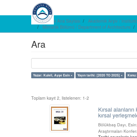
E-arşiv Ana Sayfası
Akademik Arşiv / Institut
Mimarlık Bölümü / Department of Architecture
Ara
Yazar: Kuleli, Ayşe Esin ×
Yayın tarihi: [2020 TO 2025] ×
Konu:
Toplam kayıt 2, listelenen: 1-2
Kırsal alanları
kırsal yerleşmel
Bölükbaş Dayı, Esin
Araştırmaları Konfe