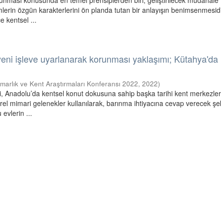
orunması konusunda en temel prensiplerden biri, geliştirilecek müdahale
mlerin özgün karakterlerini ön planda tutan bir anlayışın benimsenmesid
 kentsel ...
 yeni işleve uyarlanarak korunması yaklaşımı; Kütahya'da
marlık ve Kent Araştırmaları Konferansı 2022
,
2022
)
ri, Anadolu’da kentsel konut dokusuna sahip başka tarihi kent merkezle
rel mimari gelenekler kullanılarak, barınma ihtiyacına cevap verecek şe
 evlerin ...