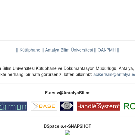
|| Kütüphane
|| Antalya Bilim Üniversitesi ||
OAI-PMH ||
a Bilim Üniversitesi Kütüphane ve Dokümantasyon Müdürlüğü, Antalya,
ikte herhangi bir hata görürseniz, lütfen bildiriniz:
acikerisim@antalya.ed
E-arşiv@AntalyaBilim
:
DSpace 6.4-SNAPSHOT