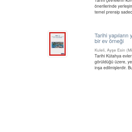
Tarihi çevrelerin k
önerilerinde yerleşi
temel prensip sadece
Tarihi yapıların
bir ev örneği
Kuleli, Ayşe Esin
(
Mi
Tarihi Kütahya evle
görüldüğü üzere, ye
inşa edilmişlerdir. Bu