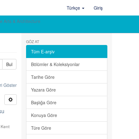
Türkçe
Giriş
e Arts & Architecture
GÖZ AT
Tüm E-arşiv
Bul
Bölümler & Koleksiyonlar
Tarihe Göre
ri Göster
Yazara Göre
Başlığa Göre
su
Konuya Göre
 Kent
Türe Göre