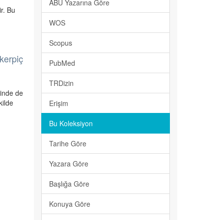
ABU Yazarına Göre
ir. Bu
WOS
Scopus
 kerpiç
PubMed
TRDizin
rinde de
kilde
Erişim
Bu Koleksiyon
Tarihe Göre
Yazara Göre
Başlığa Göre
Konuya Göre