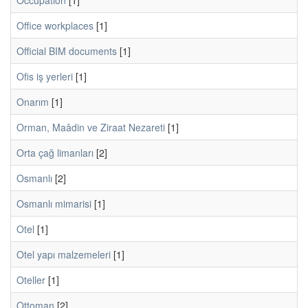
Occupation
[1]
Office workplaces
[1]
Official BIM documents
[1]
Ofis iş yerleri
[1]
Onarım
[1]
Orman, Maâdin ve Ziraat Nezareti
[1]
Orta çağ limanları
[2]
Osmanlı
[2]
Osmanlı mimarisi
[1]
Otel
[1]
Otel yapı malzemeleri
[1]
Oteller
[1]
Ottoman
[2]