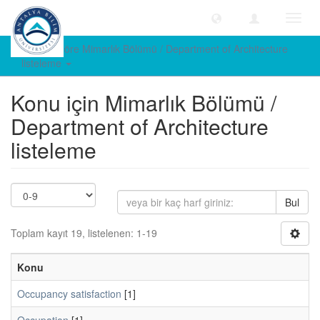
Geçiş
Yönle
Konuya göre Mimarlık Bölümü / Department of Architecture
listeleme
Konu için Mimarlık Bölümü /
Department of Architecture
listeleme
Bul
Toplam kayıt 19, listelenen: 1-19
Konu
Occupancy satisfaction
[1]