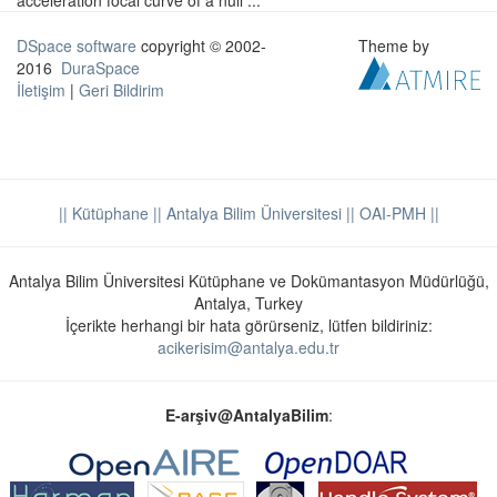
acceleration focal curve of a null ...
DSpace software
copyright © 2002-
Theme by
2016
DuraSpace
İletişim
|
Geri Bildirim
|| Kütüphane
|| Antalya Bilim Üniversitesi ||
OAI-PMH ||
Antalya Bilim Üniversitesi Kütüphane ve Dokümantasyon Müdürlüğü,
Antalya, Turkey
İçerikte herhangi bir hata görürseniz, lütfen bildiriniz:
acikerisim@antalya.edu.tr
E-arşiv@AntalyaBilim
: