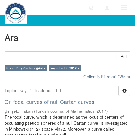
Geçiş
Yönle
Ara
Ara
Bul
Konu: Boş Cartan eğrisi ×
Yayın tarihi: 2017 ×
Gelişmiş Filtreleri Göster
Toplam kayıt 1, listelenen: 1-1
On focal curves of null Cartan curves
Şimşek, Hakan
(
Turkish Journal of Mathematics
,
2017
)
The focal curve, which is determined as the locus of centers of
osculating pseudo-spheres of a null Cartan curve, is investigated
in Minkowski (n+2)-space Mn+2. Moreover, a curve called